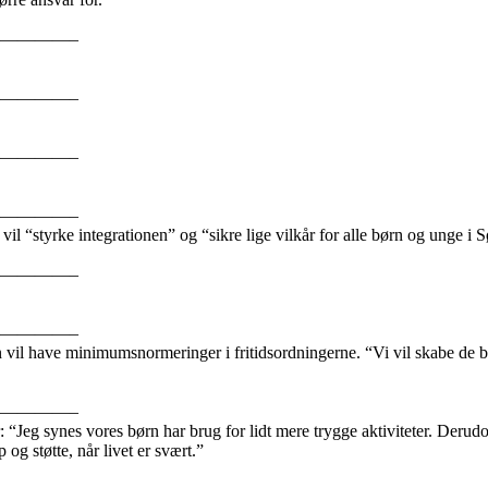
————–
————–
————–
————–
vil “styrke integrationen” og “sikre lige vilkår for alle børn og unge i 
————–
————–
n vil have
minimumsnormeringer i
fritidsordningerne.
“Vi
vil
skabe
de
b
————–
r:
“Jeg
synes
vores
børn
har
brug
for
lidt
mere
trygge
aktiviteter.
Derud
p og støtte, når livet er svært.”