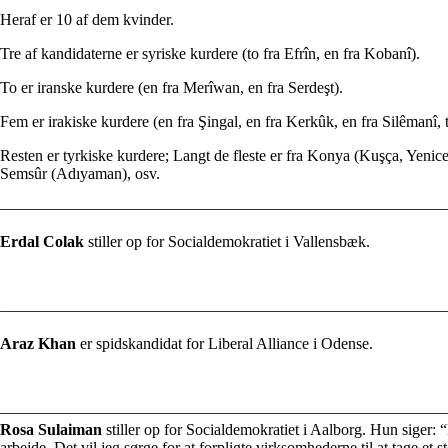
Heraf er 10 af dem kvinder.
Tre af kandidaterne er syriske kurdere (to fra Efrîn, en fra Kobanî).
To er iranske kurdere (en fra Merîwan, en fra Serdeşt).
Fem er irakiske kurdere (en fra Şingal, en fra Kerkûk, en fra Silêmanî, 
Resten er tyrkiske kurdere; Langt de fleste er fra Konya (Kuşça, Yenic
Semsûr (Adıyaman), osv.
————————————————————————————
Erdal Colak
stiller op for Socialdemokratiet i Vallensbæk.
————————————————————————————
Araz Khan
er spidskandidat for Liberal Alliance i Odense.
————————————————————————————
Rosa Sulaiman
stiller op for Socialdemokratiet i Aalborg. Hun siger:
“
arbejde.
Det
vil
jeg
sørge
for
at
forpligte
virksomhederne
til
at
tage
et
s