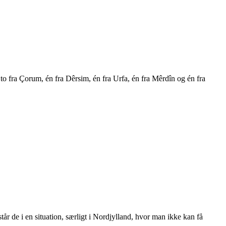
o fra Çorum, én fra Dêrsim, én fra Urfa, én fra Mêrdîn og én fra
står de
i
en
situation,
særligt
i
Nordjylland,
hvor
man
ikke
kan
få