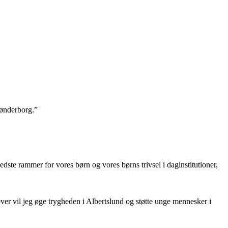
Sønderborg.”
edste
rammer
for
vores
børn
og
vores
børns
trivsel
i
daginstitutioner,
over
vil
jeg
øge
trygheden
i
Albertslund og støtte unge mennesker i