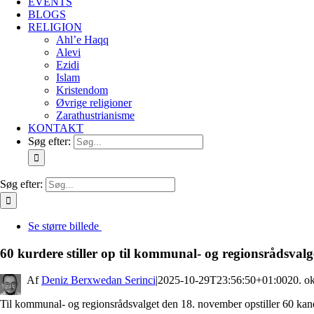
EVENTS
BLOGS
RELIGION
Ahl’e Haqq
Alevi
Ezidi
Islam
Kristendom
Øvrige religioner
Zarathustrianisme
KONTAKT
Søg efter:
Søg efter:
Se større billede
60 kurdere stiller op til kommunal- og regionsrådsvalg
By
Deniz Berxwedan Serinci
|
2025-10-29T23:56:50+01:00
20. o
Til kommunal- og regionsrådsvalget den 18. november opstiller 60 kan