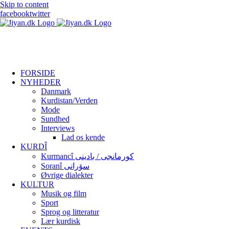
Skip to content
facebook
twitter
FORSIDE
NYHEDER
Danmark
Kurdistan/Verden
Mode
Sundhed
Interviews
Lad os kende
KURDÎ
Kurmancî کورمانجی / بادینی
Soranî سۆرانی
Øvrige dialekter
KULTUR
Musik og film
Sport
Sprog og litteratur
Lær kurdisk