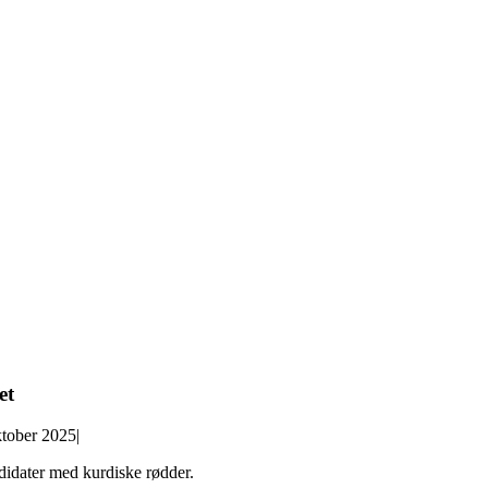
et
ktober 2025
|
didater med kurdiske rødder.