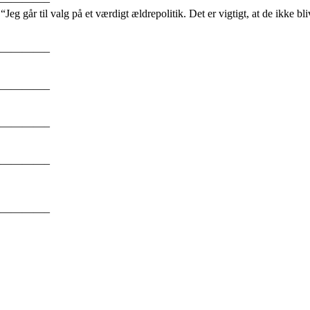
————–
:
“Jeg
går
til
valg
på
et
værdigt
ældrepolitik.
Det
er vigtigt, at de ikke b
————–
————–
————–
————–
————–