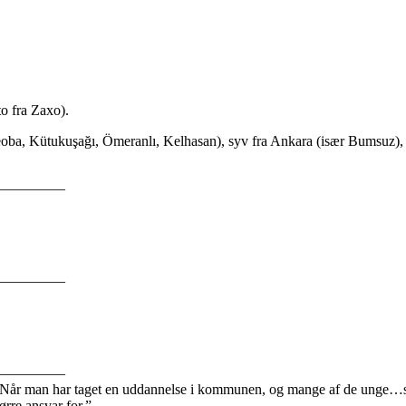
to fra Zaxo).
eoba, Kütukuşağı, Ömeranlı, Kelhasan), syv fra Ankara (især Bumsuz), t
————–
————–
————–
Når
man
har
taget
en
uddannelse
i
kommunen,
og
mange
af
de
unge…
tørre
ansvar
for.”