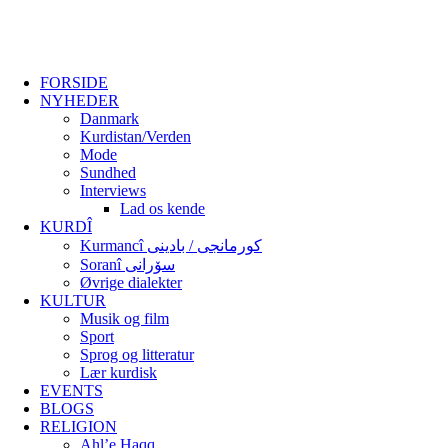
FORSIDE
NYHEDER
Danmark
Kurdistan/Verden
Mode
Sundhed
Interviews
Lad os kende
KURDÎ
Kurmancî کورمانجی / بادینی
Soranî سۆرانی
Øvrige dialekter
KULTUR
Musik og film
Sport
Sprog og litteratur
Lær kurdisk
EVENTS
BLOGS
RELIGION
Ahl’e Haqq