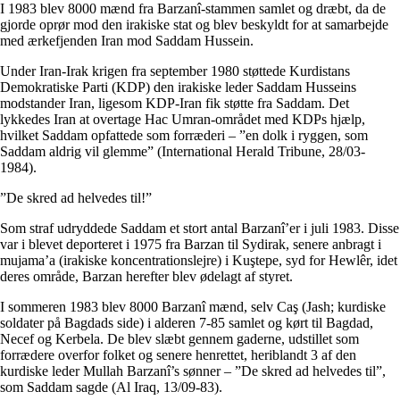
I 1983 blev 8000 mænd fra Barzanî-stammen samlet og dræbt, da de
gjorde oprør mod den irakiske stat og blev beskyldt for at samarbejde
med ærkefjenden Iran mod Saddam Hussein.
Under Iran-Irak krigen fra september 1980 støttede Kurdistans
Demokratiske Parti (KDP) den irakiske leder Saddam Husseins
modstander Iran, ligesom KDP-Iran fik støtte fra Saddam. Det
lykkedes Iran at overtage Hac Umran-området med KDPs hjælp,
hvilket Saddam opfattede som forræderi – ”en dolk i ryggen, som
Saddam aldrig vil glemme” (International Herald Tribune, 28/03-
1984).
”De skred ad helvedes til!”
Som straf udryddede Saddam et stort antal Barzanî’er i juli 1983. Disse
var i blevet deporteret i 1975 fra Barzan til Sydirak, senere anbragt i
mujama’a (irakiske koncentrationslejre) i Kuştepe, syd for Hewlêr, idet
deres område, Barzan herefter blev ødelagt af styret.
I sommeren 1983 blev 8000 Barzanî mænd, selv Caş (Jash; kurdiske
soldater på Bagdads side) i alderen 7-85 samlet og kørt til Bagdad,
Necef og Kerbela. De blev slæbt gennem gaderne, udstillet som
forrædere overfor folket og senere henrettet, heriblandt 3 af den
kurdiske leder Mullah Barzanî’s sønner – ”De skred ad helvedes til”,
som Saddam sagde (Al Iraq, 13/09-83).