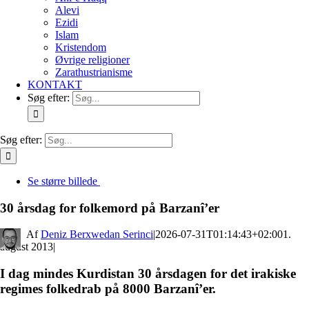
Alevi
Ezidi
Islam
Kristendom
Øvrige religioner
Zarathustrianisme
KONTAKT
Søg efter:
Søg efter:
Se større billede
30 årsdag for folkemord på Barzanî’er
By
Deniz Berxwedan Serinci
|
2026-07-31T01:14:43+02:00
1.
august 2013
|
I dag mindes Kurdistan 30 årsdagen for det irakiske
regimes folkedrab på 8000 Barzanî’er.