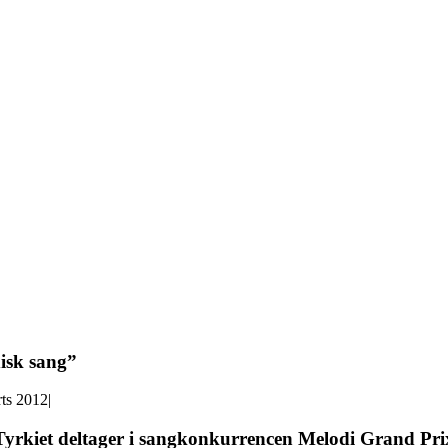
isk sang”
rts 2012
|
t Tyrkiet deltager i sangkonkurrencen Melodi Grand Pr