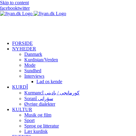
Skip to content
facebook
twitter
FORSIDE
NYHEDER
Danmark
Kurdistan/Verden
Mode
Sundhed
Interviews
Lad os kende
KURDÎ
Kurmancî کورمانجی / بادینی
Soranî سۆرانی
Øvrige dialekter
KULTUR
Musik og film
Sport
Sprog og litteratur
Lær kurdisk