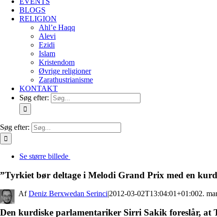
EVENTS
BLOGS
RELIGION
Ahl’e Haqq
Alevi
Ezidi
Islam
Kristendom
Øvrige religioner
Zarathustrianisme
KONTAKT
Søg efter:
Søg efter:
Se større billede
”Tyrkiet bør deltage i Melodi Grand Prix med en kurd
By
Deniz Berxwedan Serinci
|
2012-03-02T13:04:01+01:00
2. ma
Den kurdiske parlamentariker Sirri Sakik foreslår, a