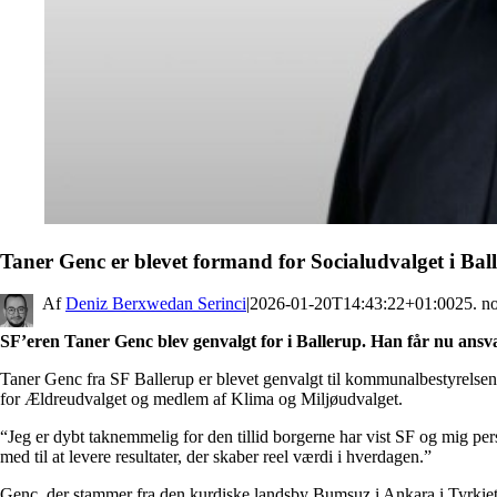
Taner Genc er blevet formand for Socialudvalget i Bal
By
Deniz Berxwedan Serinci
|
2026-01-20T14:43:22+01:00
25. n
SF’eren Taner Genc blev genvalgt for i Ballerup. Han får nu ansv
Taner Genc fra SF Ballerup er blevet genvalgt til kommunalbestyrels
for Ældreudvalget og medlem af Klima og Miljøudvalget.
“Jeg er dybt taknemmelig for den tillid borgerne har vist SF og mig pers
med til at levere resultater, der skaber reel værdi i hverdagen.”
Genc, der stammer fra den kurdiske landsby Bumsuz i Ankara i Tyrkiet,