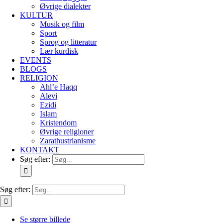
Øvrige dialekter
KULTUR
Musik og film
Sport
Sprog og litteratur
Lær kurdisk
EVENTS
BLOGS
RELIGION
Ahl’e Haqq
Alevi
Ezidi
Islam
Kristendom
Øvrige religioner
Zarathustrianisme
KONTAKT
Søg efter:
Søg efter:
Se større billede