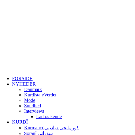
FORSIDE
NYHEDER
Danmark
Kurdistan/Verden
Mode
Sundhed
Interviews
Lad os kende
KURDÎ
Kurmancî کورمانجی / بادینی
Soranî سۆرانی