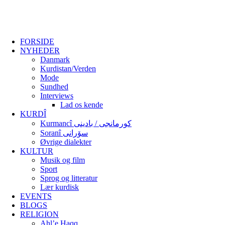
FORSIDE
NYHEDER
Danmark
Kurdistan/Verden
Mode
Sundhed
Interviews
Lad os kende
KURDÎ
Kurmancî کورمانجی / بادینی
Soranî سۆرانی
Øvrige dialekter
KULTUR
Musik og film
Sport
Sprog og litteratur
Lær kurdisk
EVENTS
BLOGS
RELIGION
Ahl’e Haqq