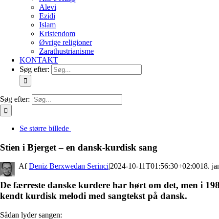
Alevi
Ezidi
Islam
Kristendom
Øvrige religioner
Zarathustrianisme
KONTAKT
Søg efter:
Søg efter:
Se større billede
Stien i Bjerget – en dansk-kurdisk sang
By
Deniz Berxwedan Serinci
|
2024-10-11T01:56:30+02:00
18. j
De færreste danske kurdere har hørt om det, men i 19
kendt kurdisk melodi med sangtekst på dansk.
Sådan lyder sangen: