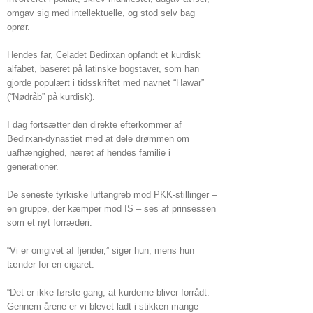
omgav sig med intellektuelle, og stod selv bag
oprør.
Hendes far, Celadet Bedirxan opfandt et kurdisk
alfabet, baseret på latinske bogstaver, som han
gjorde populært i tidsskriftet med navnet “Hawar”
(“Nødråb” på kurdisk).
I dag fortsætter den direkte efterkommer af
Bedirxan-dynastiet med at dele drømmen om
uafhængighed, næret af hendes familie i
generationer.
De seneste tyrkiske luftangreb mod PKK-stillinger –
en gruppe, der kæmper mod IS – ses af prinsessen
som et nyt forræderi.
“Vi er omgivet af fjender,” siger hun, mens hun
tænder for en cigaret.
“Det er ikke første gang, at kurderne bliver forrådt.
Gennem årene er vi blevet ladt i stikken mange