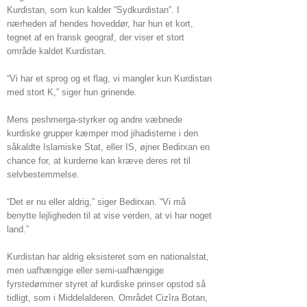
Kurdistan, som kun kalder ”Sydkurdistan”. I
nærheden af ​​hendes hoveddør, har hun et kort,
tegnet af en fransk geograf, der viser et stort
område kaldet Kurdistan.
“Vi har et sprog og et flag, vi mangler kun Kurdistan
med stort K,” siger hun grinende.
Mens peshmerga-styrker og andre væbnede
kurdiske grupper kæmper mod jihadisterne i den
såkaldte Islamiske Stat, eller IS, øjner Bedirxan en
chance for, at kurderne kan kræve deres ret til
selvbestemmelse.
“Det er nu eller aldrig,” siger Bedirxan. “Vi må
benytte lejligheden til at vise verden, at vi har noget
land.”
Kurdistan har aldrig eksisteret som en nationalstat,
men uafhængige eller semi-uafhængige
fyrstedømmer styret af kurdiske prinser opstod så
tidligt, som i Middelalderen. Området Cizîra Botan,