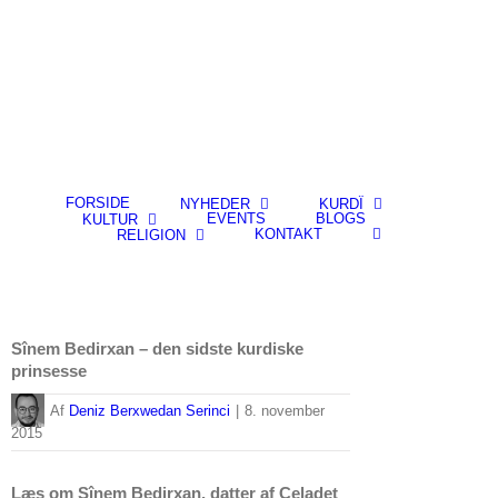
FORSIDE
NYHEDER
KURDÎ
EVENTS
BLOGS
KULTUR
KONTAKT
RELIGION
Sînem Bedirxan – den sidste kurdiske
prinsesse
By
Deniz Berxwedan Serinci
|
8. november
2015
Læs om Sînem Bedirxan, datter af Celadet