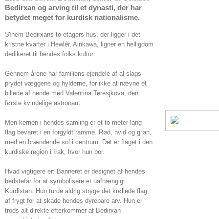
Bedirxan og arving til et dynasti, der har
betydet meget for kurdisk nationalisme.
Sînem Bedirxans to-etagers hus, der ligger i det
kristne kvarter i Hewlêr, Ainkawa, ligner en helligdom
dedikeret til hendes folks kultur.
Gennem årene har familiens ejendele af al slags
prydet væggene og hylderne, for ikke at nævne et
billede af hende med Valentina Teresjkova, den
første kvindelige astronaut.
Men kernen i hendes samling er et to meter lang
flag bevaret i en forgyldt ramme. Rød, hvid og grøn,
med en brændende sol i centrum. Det er flaget i den
kurdiske region i Irak, hvor hun bor.
Hvad vigtigere er: Banneret er designet af hendes
bedstefar for at symbolisere et uafhængigt
Kurdistan. Hun turde aldrig stryge det krøllede flag,
af frygt for at skade hendes dyrebare arv. Hun er
trods alt direkte efterkommer af Bedirxan-