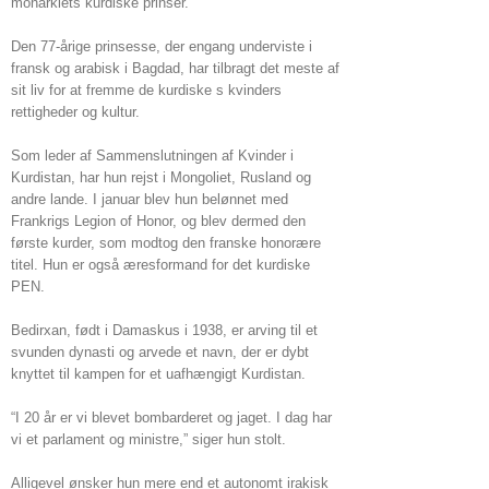
monarkiets kurdiske prinser.
Den 77-årige prinsesse, der engang underviste i
fransk og arabisk i Bagdad, har tilbragt det meste af
sit liv for at fremme de kurdiske s kvinders
rettigheder og kultur.
Som leder af Sammenslutningen af ​​Kvinder i
Kurdistan, har hun rejst i Mongoliet, Rusland og
andre lande. I januar blev hun belønnet med
Frankrigs Legion of Honor, og blev dermed den
første kurder, som modtog den franske honorære
titel. Hun er også æresformand for det kurdiske
PEN.
Bedirxan, født i Damaskus i 1938, er arving til et
svunden dynasti og arvede et navn, der er dybt
knyttet til kampen for et uafhængigt Kurdistan.
“I 20 år er vi blevet bombarderet og jaget. I dag har
vi et parlament og ministre,” siger hun stolt.
Alligevel ønsker hun mere end et autonomt irakisk