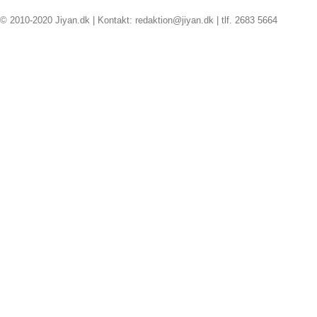
© 2010-2020 Jiyan.dk | Kontakt: redaktion@jiyan.dk | tlf. 2683 5664
facebook
twitter