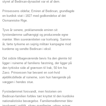
styret af Bedirxan-dynastiet var et af ​​dem.
Prinsessens oldefar, Emiren af Bedirxan, grundlagde
en kurdisk stat i 1827 med godkendelse af det
Osmanniske Rige.
Tyve år senere, proklamerede emiren sit
fyrstendømme uafhængigt og producerede egne
mønter. Men suveræniteten var kortvarig. Samme
år, førte tyrkerne en sejrrig militær kampagne mod
kurderne og sendte Bedirxan i eksil.
Det sidste tilbageværende bevis fra den glemte tid
ligger i ruinerne af familiens fæstning, der ligger på
den tyrkiske side af grænsen til Irak, 50 km fra
Zaxo. Prinsessen har bevaret en sort-hvid
øjebliksbillede af ruinerne, som hun hængende på
væggen i hendes stue.
Fyrstedømmet forsvandt, men historien om
Bedirxan-familien forblev tæt knyttet til den kurdiske
nationalistiske bevægelse. Familiemedlemmer blev
involveret i politik, skrev manifester, udgav aviser,