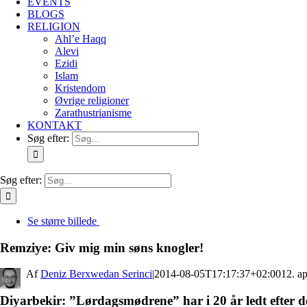
EVENTS
BLOGS
RELIGION
Ahl’e Haqq
Alevi
Ezidi
Islam
Kristendom
Øvrige religioner
Zarathustrianisme
KONTAKT
Søg efter:
Søg efter:
Se større billede
Remziye: Giv mig min søns knogler!
By
Deniz Berxwedan Serinci
|
2014-08-05T17:17:37+02:00
12. ap
Diyarbekir: ”Lørdagsmødrene” har i 20 år ledt efter 