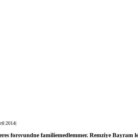
ril 2014
|
deres forsvundne familiemedlemmer. Remziye Bayram led