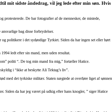
il mit sidste åndedrag, vil jeg lede efter min søn. Hvis
 protesterede. De bar fotografier af de mennesker, de mistede,
ansvarlige bag disse forbrydelser.
og politikere i det sydøstlige Tyrkiet. Siden da har ingen set eller hørt
1994 ledt efter sin mand, men uden resultat.
m” politi “. De tog min mand fra mig,” fortæller Hatice.
ldig i “ikke at beskytte Ali Tektag’s liv”.
tød med det tyrkiske militær. Staten nægtede at overføre liget af sønnen
. Siden da har jeg været på udkig efter hans knogler, ” siger Hatice