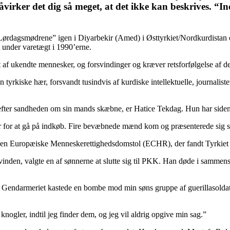
virker det dig så meget, at det ikke kan beskrives. “Indt
ørdagsmødrene” igen i Diyarbekir (Amed) i Østtyrkiet/Nordkurdistan og
t under varetægt i 1990’erne.
 ukendte mennesker, og forsvindinger og kræver retsforfølgelse af de 
rkiske hær, forsvandt tusindvis af kurdiske intellektuelle, journalister 
 efter sandheden om sin mands skæbne, er Hatice Tekdag. Hun har siden 
r for at gå på indkøb. Fire bevæbnede mænd kom og præsenterede sig so
Den Europæiske Menneskerettighedsdomstol (ECHR), der fandt Tyrkiet sky
inden, valgte en af ​​sønnerne at slutte sig til PKK. Han døde i sammens
 Gendarmeriet kastede en bombe mod min søns gruppe af guerillasoldater
nogler, indtil jeg finder dem, og jeg vil aldrig opgive min sag.”