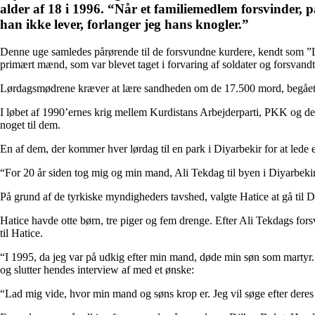
alder af 18 i 1996. “Når et familiemedlem forsvinder, på
han ikke lever, forlanger jeg hans knogler.”
Denne uge samledes pårørende til de forsvundne kurdere, kendt som ”L
primært mænd, som var blevet taget i forvaring af soldater og forsvand
Lørdagsmødrene kræver at lære sandheden om de 17.500 mord, begået af
I løbet af 1990’ernes krig mellem Kurdistans Arbejderparti, PKK og den ty
noget til dem.
En af dem, der kommer hver lørdag til en park i Diyarbekir for at lede
“For 20 år siden tog mig og min mand, Ali Tekdag til byen i Diyarbeki
På grund af de tyrkiske myndigheders tavshed, valgte Hatice at gå til 
Hatice havde otte børn, tre piger og fem drenge. Efter Ali Tekdags forsv
til Hatice.
“I 1995, da jeg var på udkig efter min mand, døde min søn som martyr.
og slutter hendes interview af med et ønske:
“Lad mig vide, hvor min mand og søns krop er. Jeg vil søge efter deres k