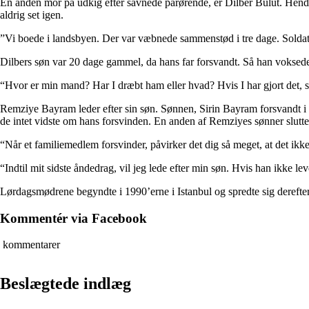
En anden mor på udkig efter savnede pårørende, er Dilber Bulut. Hendes 
aldrig set igen.
”Vi boede i landsbyen. Der var væbnede sammenstød i tre dage. Soldate
Dilbers søn var 20 dage gammel, da hans far forsvandt. Så han voksede 
“Hvor er min mand? Har I dræbt ham eller hvad? Hvis I har gjort det, 
Remziye Bayram leder efter sin søn. Sønnen, Sirin Bayram forsvandt i e
de intet vidste om hans forsvinden. En anden af ​​Remziyes sønner slutte
“Når et familiemedlem forsvinder, påvirker det dig så meget, at det ik
“Indtil mit sidste åndedrag, vil jeg lede efter min søn. Hvis han ikke lev
Lørdagsmødrene begyndte i 1990’erne i Istanbul og spredte sig derefter 
Kommentér via Facebook
kommentarer
Beslægtede indlæg