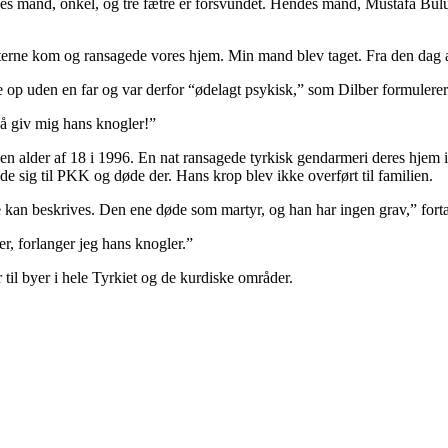
mand, onkel, og tre fætre er forsvundet. Hendes mand, Mustafa Bulut, bl
rne kom og ransagede vores hjem. Min mand blev taget. Fra den dag af 
op uden en far og var derfor “ødelagt psykisk,” som Dilber formulerer 
så giv mig hans knogler!”
n alder af 18 i 1996. En nat ransagede tyrkisk gendarmeri deres hjem i 
de sig til PKK og døde der. Hans krop blev ikke overført til familien.
ke kan beskrives. Den ene døde som martyr, og han har ingen grav,” fort
er, forlanger jeg hans knogler.”
til byer i hele Tyrkiet og de kurdiske områder.