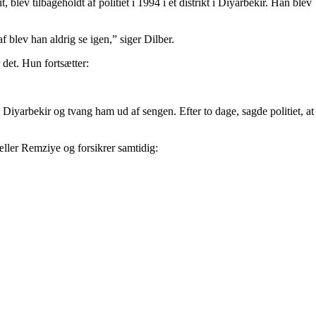
ev tilbageholdt af politiet i 1994 i et distrikt i Diyarbekir. Han blev
blev han aldrig se igen,” siger Dilber.
det. Hun fortsætter:
Diyarbekir og tvang ham ud af sengen. Efter to dage, sagde politiet, at
æller Remziye og forsikrer samtidig: