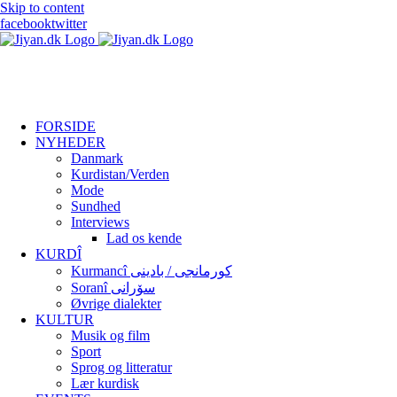
Skip to content
facebook
twitter
FORSIDE
NYHEDER
Danmark
Kurdistan/Verden
Mode
Sundhed
Interviews
Lad os kende
KURDÎ
Kurmancî کورمانجی / بادینی
Soranî سۆرانی
Øvrige dialekter
KULTUR
Musik og film
Sport
Sprog og litteratur
Lær kurdisk