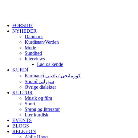
FORSIDE
NYHEDER
Danmark
Kurdistan/Verden
Mode
Sundhed
Interviews
Lad os kende
KURDÎ
Kurmancî کورمانجی / بادینی
Soranî سۆرانی
Øvrige dialekter
KULTUR
Musik og film
Sport
Sprog og litteratur
Lær kurdisk
EVENTS
BLOGS
RELIGION
Ahl’e Haqq