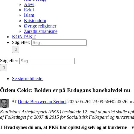
Alevi
Ezidi
Islam
Kristendom
Øvrige religioner
Zarathustrianisme
KONTAKT
Søg efter:
Søg efter:
Se større billede
Özlem Cekic: Bolden er på Erdogans banehalvdel nu
By
Deniz Berxwedan Serinci
|
2025-05-26T23:09:56+02:00
26. m
Kurdistans Arbejderparti (PKK) besluttede 12. maj at partiet skulle op
af Folketinget fra 2007 til 2015 for Socialistisk Folkeparti og nuvære
1-Hvad synes du om, at PKK har opløst sig selv og at kurderne – 