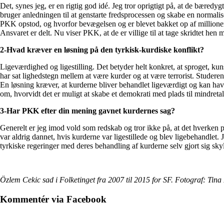
Det, synes jeg, er en rigtig god idé. Jeg tror oprigtigt på, at de bæred
bruger anledningen til at genstarte fredsprocessen og skabe en normalise
PKK opstod, og hvorfor bevægelsen og er blevet bakket op af millioner 
Ansvaret er delt. Nu viser PKK, at de er villige til at tage skridtet h
2-Hvad kræver en løsning på den tyrkisk-kurdiske konflikt?
Ligeværdighed og ligestilling. Det betyder helt konkret, at sproget, kunst
har sat lighedstegn mellem at være kurder og at være terrorist. Studerend
En løsning kræver, at kurderne bliver behandlet ligeværdigt og kan hav
om, hvorvidt det er muligt at skabe et demokrati med plads til mindretal
3-Har PKK efter din mening gavnet kurdernes sag?
Generelt er jeg imod vold som redskab og tror ikke på, at det hverken p
var aldrig dannet, hvis kurderne var ligestillede og blev ligebehandlet.
tyrkiske regeringer med deres behandling af kurderne selv gjort sig skyl
Özlem Cekic sad i Folketinget fra 2007 til 2015 for SF. Fotograf: Tina
Kommentér via Facebook