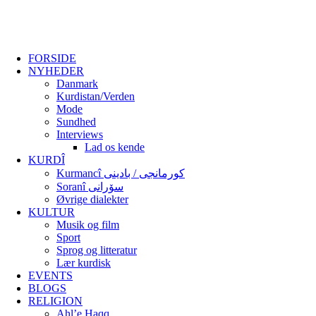
FORSIDE
NYHEDER
Danmark
Kurdistan/Verden
Mode
Sundhed
Interviews
Lad os kende
KURDÎ
Kurmancî کورمانجی / بادینی
Soranî سۆرانی
Øvrige dialekter
KULTUR
Musik og film
Sport
Sprog og litteratur
Lær kurdisk
EVENTS
BLOGS
RELIGION
Ahl’e Haqq