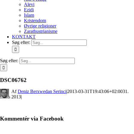
Alevi
Ezidi
Islam
Kristendom
Øvrige religioner
Zarathustrianisme
KONTAKT
Søg efter:
Søg efter:
DSC06762
By
Deniz Berxwedan Serinci
|
2013-03-31T19:43:06+02:00
31.
marts 2013
|
Kommentér via Facebook