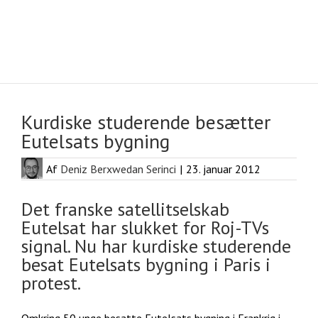
Se
større
Kurdiske studerende besætter
billede
Eutelsats bygning
By
Deniz Berxwedan Serinci
|
23. januar 2012
Det franske satellitselskab
Eutelsat har slukket for Roj-TVs
signal. Nu har kurdiske studerende
besat Eutelsats bygning i Paris i
protest.