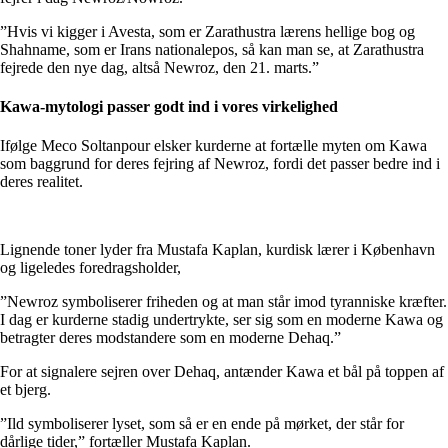
”Hvis vi kigger i Avesta, som er Zarathustra lærens hellige bog og
Shahname, som er Irans nationalepos, så kan man se, at Zarathustra
fejrede den nye dag, altså Newroz, den 21. marts.”
Kawa-mytologi passer godt ind i vores virkelighed
Ifølge Meco Soltanpour elsker kurderne at fortælle myten om Kawa
som baggrund for deres fejring af Newroz, fordi det passer bedre ind i
deres realitet.
Lignende toner lyder fra Mustafa Kaplan, kurdisk lærer i København
og ligeledes foredragsholder,
”Newroz symboliserer friheden og at man står imod tyranniske kræfter.
I dag er kurderne stadig undertrykte, ser sig som en moderne Kawa og
betragter deres modstandere som en moderne Dehaq.”
For at signalere sejren over Dehaq, antænder Kawa et bål på toppen af
et bjerg.
”Ild symboliserer lyset, som så er en ende på mørket, der står for
dårlige tider,” fortæller Mustafa Kaplan.