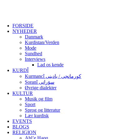
FORSIDE
NYHEDER
Danmark
Kurdistan/Verden
Mode
Sundhed
Interviews
Lad os kende
KURDÎ
Kurmancî کورمانجی / بادینی
Soranî سۆرانی
Øvrige dialekter
KULTUR
Musik og film
Sport
Sprog og litteratur
Lær kurdisk
EVENTS
BLOGS
RELIGION
Ahl’e Haqq