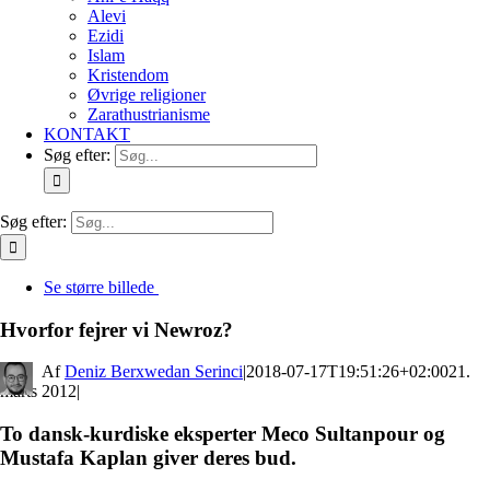
Alevi
Ezidi
Islam
Kristendom
Øvrige religioner
Zarathustrianisme
KONTAKT
Søg efter:
Søg efter:
Se større billede
Hvorfor fejrer vi Newroz?
By
Deniz Berxwedan Serinci
|
2018-07-17T19:51:26+02:00
21.
marts 2012
|
To dansk-kurdiske eksperter Meco Sultanpour og
Mustafa Kaplan giver deres bud.