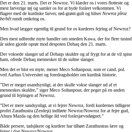
Det er den 21. marts. Det er Newroz. Vi klæder os i vores flotteste og
mest farverige tøj og samler os for at byde foråret velkommen. Vi
flagrer med de kurdiske farver, rød-grønt-gult og hilser
Newroz pîroz
be/bêt
rundt omkring os.
Men hvad lægger egentlig til grund for os kurderes fejring af Newroz?
Den mest udbredte myte handler om smeden Kawa, der for flere tusind
år siden gjorde oprør mod despoten Dehaq den 21. marts.
Der voksede slanger ud af Dehaqs skuldre og af frygt for at de vil spise
ham, ofrede Dehaq mennesker til de sultne slanger.
Men det er blot en myte, mener Meco Soltanpour, som er cand. pol.
ved Aarhus Universitet og foredragsholder om kurdisk historie.
”Det er meget usandsynligt, at der skulle vokse slanger ud af et
menneskes skuldre,” siger Meco Soltanpour, der peger på en anden
grund til fejringen af Newroz.
”Det er mere sandsynligt, at vi fejrer Newroz, fordi kurdernes tidligere
profet Zarathustra (Zerdeşt) indførte Newroz/Nowroz for at fejre gud,
Ahura Mazda og den hellige ild ved forårsjævndøgnet.”
Både persere, tadsjikere og kurdere har tilhørt Zarathustras lære og
fejrer i dag Newroz/Nowroz.