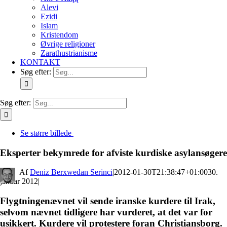
Alevi
Ezidi
Islam
Kristendom
Øvrige religioner
Zarathustrianisme
KONTAKT
Søg efter:
Søg efter:
Se større billede
Eksperter bekymrede for afviste kurdiske asylansøgere
By
Deniz Berxwedan Serinci
|
2012-01-30T21:38:47+01:00
30.
januar 2012
|
Flygtningenævnet vil sende iranske kurdere til Irak,
selvom nævnet tidligere har vurderet, at det var for
usikkert. Kurdere vil protestere foran Christiansborg.