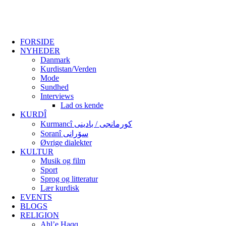
FORSIDE
NYHEDER
Danmark
Kurdistan/Verden
Mode
Sundhed
Interviews
Lad os kende
KURDÎ
Kurmancî کورمانجی / بادینی
Soranî سۆرانی
Øvrige dialekter
KULTUR
Musik og film
Sport
Sprog og litteratur
Lær kurdisk
EVENTS
BLOGS
RELIGION
Ahl’e Haqq