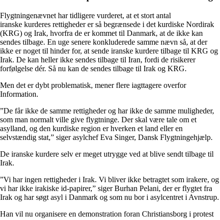
Flygtningenævnet har tidligere vurderet, at et stort antal
iranske kurderes rettigheder er så begrænsede i det kurdiske Nordirak
(KRG) og Irak, hvorfra de er kommet til Danmark, at de ikke kan
sendes tilbage. En uge senere konkluderede samme nævn så, at der
ikke er noget til hinder for, at sende iranske kurdere tilbage til KRG og
Irak. De kan heller ikke sendes tilbage til Iran, fordi de risikerer
forfølgelse dér. Så nu kan de sendes tilbage til Irak og KRG.
Men det er dybt problematisk, mener flere iagttagere overfor
Information.
”De får ikke de samme rettigheder og har ikke de samme muligheder,
som man normalt ville give flygtninge. Der skal være tale om et
asylland, og den kurdiske region er hverken et land eller en
selvstændig stat,” siger asylchef Eva Singer, Dansk Flygtningehjælp.
De iranske kurdere selv er meget utrygge ved at blive sendt tilbage til
Irak.
”Vi har ingen rettigheder i Irak. Vi bliver ikke betragtet som irakere, og
vi har ikke irakiske id-papirer,” siger Burhan Pelani, der er flygtet fra
Irak og har søgt asyl i Danmark og som nu bor i asylcentret i Avnstrup.
Han vil nu organisere en demonstration foran Christiansborg i protest