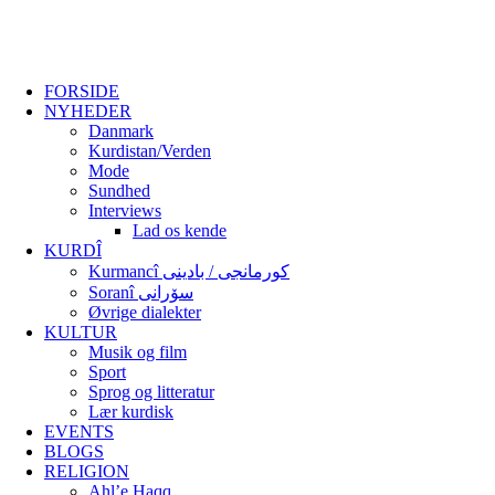
FORSIDE
NYHEDER
Danmark
Kurdistan/Verden
Mode
Sundhed
Interviews
Lad os kende
KURDÎ
Kurmancî کورمانجی / بادینی
Soranî سۆرانی
Øvrige dialekter
KULTUR
Musik og film
Sport
Sprog og litteratur
Lær kurdisk
EVENTS
BLOGS
RELIGION
Ahl’e Haqq