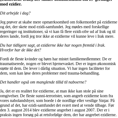
mod ezidier.
Dit arbejde i dag?
Jeg prøver at skabe mere opmærksomhed om folkemordet på ezidierne
og det, der skete mod ezidi-samfundet. Jeg mødes med forskellige
regeringer og institutioner, så vi kan få flere ezidi-ofre ud af Irak og til
deres lande, fordi jeg tror ikke at ezidierne vil kunne leve i Irak mere.
Du har tidligere sagt, at ezidierne ikke har nogen fremtid i Irak.
Hvorfor har de ikke det?
Fordi de fleste kvinder og børn har mistet familiemedlemmer. De er
traumatiserede, nogen er blevet hjernevasket. Der er ingen økonomisk
støtte til dem. De lever i dårlig situation. Vi har ingen faciliteter for
dem, som kan løse deres problemer med trauma-behandling.
Det handler også om manglende tillid til naboerne?
Ja, det er en realitet for ezidierne, at man ikke kan stole på sine
omgivelser. De fleste sunni-terrorister, som angreb ezidierne kom fra
vores nabolandsbyer, som boede i de nordlige eller vestlige Sinjar. På
grund af det, har ezidi-samfundet det svært med at vende tilbage. Før
den 3. august 2014 blev ezidierne angrebet i august 2007. Der er i
praksis ingen forsøg på at retsforfølge dem, der har angrebet ezidierne.