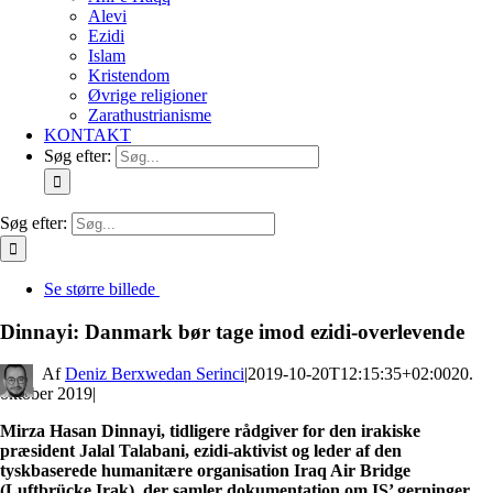
Alevi
Ezidi
Islam
Kristendom
Øvrige religioner
Zarathustrianisme
KONTAKT
Søg efter:
Søg efter:
Se større billede
Dinnayi: Danmark bør tage imod ezidi-overlevende
By
Deniz Berxwedan Serinci
|
2019-10-20T12:15:35+02:00
20.
oktober 2019
|
Mirza Hasan Dinnayi, tidligere rådgiver for den irakiske
præsident Jalal Talabani, ezidi-aktivist og leder af den
tyskbaserede humanitære organisation Iraq Air Bridge
(Luftbrücke Irak), der samler dokumentation om IS’ gerninger