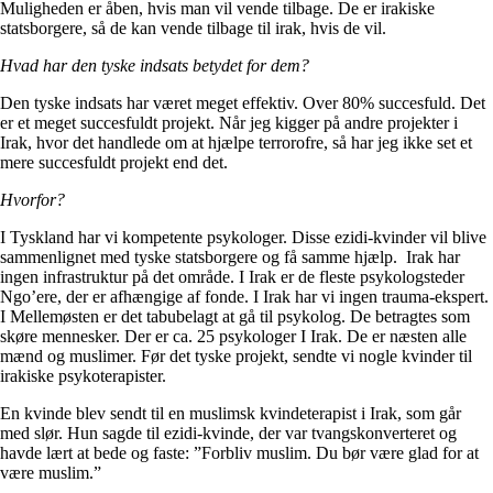
Muligheden er åben, hvis man vil vende tilbage. De er irakiske
statsborgere, så de kan vende tilbage til irak, hvis de vil.
Hvad har den tyske indsats betydet for dem?
Den tyske indsats har været meget effektiv. Over 80% succesfuld. Det
er et meget succesfuldt projekt. Når jeg kigger på andre projekter i
Irak, hvor det handlede om at hjælpe terrorofre, så har jeg ikke set et
mere succesfuldt projekt end det.
Hvorfor?
I Tyskland har vi kompetente psykologer. Disse ezidi-kvinder vil blive
sammenlignet med tyske statsborgere og få samme hjælp. Irak har
ingen infrastruktur på det område. I Irak er de fleste psykologsteder
Ngo’ere, der er afhængige af fonde. I Irak har vi ingen trauma-ekspert.
I Mellemøsten er det tabubelagt at gå til psykolog. De betragtes som
skøre mennesker. Der er ca. 25 psykologer I Irak. De er næsten alle
mænd og muslimer. Før det tyske projekt, sendte vi nogle kvinder til
irakiske psykoterapister.
En kvinde blev sendt til en muslimsk kvindeterapist i Irak, som går
med slør. Hun sagde til ezidi-kvinde, der var tvangskonverteret og
havde lært at bede og faste: ”Forbliv muslim. Du bør være glad for at
være muslim.”