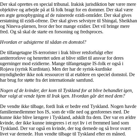
Der skal oprettes en special tribunal. Irakisk jurisdiktion bør være mere
objektive og arbejde på at få folk bragt for en dommer. Der skal være
en ægte genopbygning af de ruinerede ezidi-områder. Der skal gives
erstatning til ezidi-ofrene. Der skal gives selvstyre til Shingal, Sheikhan
og Nineva-plænen, hvor der bor mange ezidier. Det vil bringe mere
fred. Og så skal de starte en forsoning og fredsproces.
Hvordan er udsigterne til sådan en domstol?
De tilfangetagne IS-terrorister i Irak bliver retsforfulgt efter
antiterrorlove og henrettet uden at blive stillet til ansvar for deres
ugerninger mod ezidierne. Mange tilfangetagne IS-folk er også i
Rojava (syrisk Kurdistan). Men der har de syrisk-kurdiske
myndigheder ikke nok ressourcer til at etablere en speciel domstol. De
har brug for støtte fra det internationale samfund.
Nogen af de kvinder, der kom til Tyskland for at blive behandlet igen,
har valgt at vende hjem til Irak igen. Hvordan går det med dem?
De vendte ikke tilbage, fordi Irak er bedre end Tyskland. Nogen havde
familiemedlemmer hos IS, som de ville ned og genforenes med. De
kunne ikke blive længere i Tyskland, adskilt fra dem. Der var en ældre
kvinde, der ikke kunne integreres i et nyt liv i et fremmed land som
Tyskland. Der var også en kvinde, der tog dernede og så hvor svært
livet var dernede. Hun vendte tilbage til Tyskland efter en måned.