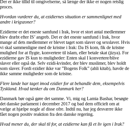
Der er ikke tillid til omgivelserne, så længe der ikke er nogen retslig
proces.
Hvordan vurderer du, at ezidiernes situation er sammenlignet med
andre i krigszoner?
Ezidierne er det eneste samfund i Irak, hvor et stort antal medlemmer
blev dræbt efter IS’ angreb. Det er det eneste samfund i Irak, hvor
mange af dets medlemmer er blevet taget som slaver og sexslaver. Hvis
vi skal sammenligne med de kristne i Irak: Da IS kom, fik de kristne
mulighed for at flygte, konvertere til islam, eller betale skat (jizya). For
ezidierne gav IS kun to muligheder: Enten skal I konvertere/blive
slaver eller også dø. Selv ezidi-kvinder, der blev muslimer, blev holdt
som slaver. Fordi ezidier ikke var ”Bogens Folk” (ahli kitab), havde de
ikke samme muligheder som de kristne.
Flere lande har taget imod ezidier for at behandle dem, eksempelvis
Tyskland. Hvad tænker du om Danmark her?
Danmark bør også gøre det samme. Vi, mig og Lamia Bashar, besøgte
det danske parlament i december 2017 og bad dem officielt om at
vælge at hjælpe nogle af disse ofre. Indtil nu, har jeg desværre ikke
fået nogen positiv reaktion fra den danske regering.
Hvad mener du, der skal til for, at ezidierne kan få et liv igen i Irak?