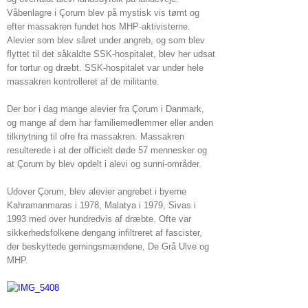
Våbenlagre i Çorum blev på mystisk vis tømt og
efter massakren fundet hos MHP-aktivisterne.
Alevier som blev såret under angreb, og som blev
flyttet til det såkaldte SSK-hospitalet, blev her udsat
for tortur og dræbt. SSK-hospitalet var under hele
massakren kontrolleret af de militante.
Der bor i dag mange alevier fra Çorum i Danmark,
og mange af dem har familiemedlemmer eller anden
tilknytning til ofre fra massakren. Massakren
resulterede i at der officielt døde 57 mennesker og
at Çorum by blev opdelt i alevi og sunni-områder.
Udover Çorum, blev alevier angrebet i byerne
Kahramanmaras i 1978, Malatya i 1979, Sivas i
1993 med over hundredvis af dræbte. Ofte var
sikkerhedsfolkene dengang infiltreret af fascister,
der beskyttede gerningsmændene, De Grå Ulve og
MHP.