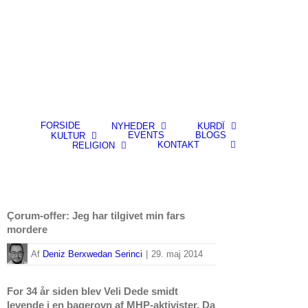
FORSIDE
NYHEDER
KURDÎ
EVENTS
BLOGS
KULTUR
KONTAKT
RELIGION
Çorum-offer: Jeg har tilgivet min fars
mordere
By
Deniz Berxwedan Serinci
|
29. maj 2014
For 34 år siden blev Veli Dede smidt
levende i en bagerovn af MHP-aktivister. Da