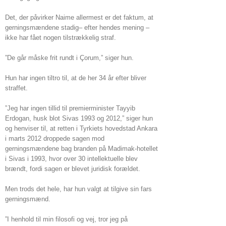
Det, der påvirker Naime allermest er det faktum, at
gerningsmændene stadig– efter hendes mening –
ikke har fået nogen tilstrækkelig straf.
”De går måske frit rundt i Çorum,” siger hun.
Hun har ingen tiltro til, at de her 34 år efter bliver
straffet.
”Jeg har ingen tillid til premierminister Tayyib
Erdogan, husk blot Sivas 1993 og 2012,” siger hun
og henviser til, at retten i Tyrkiets hovedstad Ankara
i marts 2012 droppede sagen mod
gerningsmændene bag branden på Madimak-hotellet
i Sivas i 1993, hvor over 30 intellektuelle blev
brændt, fordi sagen er blevet juridisk forældet.
Men trods det hele, har hun valgt at tilgive sin fars
gerningsmænd.
”I henhold til min filosofi og vej, tror jeg på