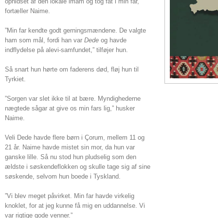
ophidset af den lokale imam og tog fat i min far,”
fortæller Naime.
”Min far kendte godt gerningsmændene. De valgte
ham som mål, fordi han var
Dede
og havde
indflydelse på alevi-samfundet,” tilføjer hun.
Så snart hun hørte om faderens død, fløj hun til
Tyrkiet.
”Sorgen var slet ikke til at bære. Myndighederne
nægtede sågar at give os min fars lig,” husker
Naime.
Veli Dede havde flere børn i Çorum, mellem 11 og
21 år. Naime havde mistet sin mor, da hun var
ganske lille. Så nu stod hun pludselig som den
ældste i søskendeflokken og skulle tage sig af sine
søskende, selvom hun boede i Tyskland.
”Vi blev meget påvirket. Min far havde virkelig
knoklet, for at jeg kunne få mig en uddannelse. Vi
var rigtige gode venner.”