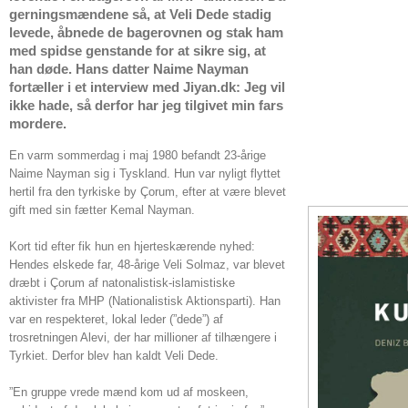
gerningsmændene så, at Veli Dede stadig
levede, åbnede de bagerovnen og stak ham
med spidse genstande for at sikre sig, at
han døde. Hans datter Naime Nayman
fortæller i et interview med Jiyan.dk: Jeg vil
ikke hade, så derfor har jeg tilgivet min fars
mordere.
En varm sommerdag i maj 1980 befandt 23-årige
Naime Nayman sig i Tyskland. Hun var nyligt flyttet
hertil fra den tyrkiske by Çorum, efter at være blevet
gift med sin fætter Kemal Nayman.
Kort tid efter fik hun en hjerteskærende nyhed:
Hendes elskede far, 48-årige Veli Solmaz, var blevet
dræbt i Çorum af natonalistisk-islamistiske
aktivister fra MHP (Nationalistisk Aktionsparti). Han
var en respekteret, lokal leder (”dede”) af
trosretningen Alevi, der har millioner af tilhængere i
Tyrkiet. Derfor blev han kaldt Veli Dede.
”En gruppe vrede mænd kom ud af moskeen,