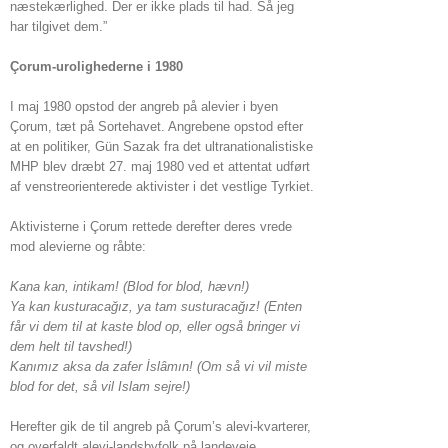
næstekærlighed. Der er ikke plads til had. Så jeg
har tilgivet dem.”
Çorum-urolighederne i 1980
I maj 1980 opstod der angreb på alevier i byen
Çorum, tæt på Sortehavet. Angrebene opstod efter
at en politiker, Gün Sazak fra det ultranationalistiske
MHP blev dræbt 27. maj 1980 ved et attentat udført
af venstreorienterede aktivister i det vestlige Tyrkiet.
Aktivisterne i Çorum rettede derefter deres vrede
mod alevierne og råbte:
Kana kan, intikam! (Blod for blod, hævn!)
Ya kan kusturacağız, ya tam susturacağız! (Enten
får vi dem til at kaste blod op, eller også bringer vi
dem helt til tavshed!)
Kanımız aksa da zafer İslâmın! (Om så vi vil miste
blod for det, så vil Islam sejre!)
Herefter gik de til angreb på Çorum’s alevi-kvarterer,
og overfaldt alevi-landsbyfolk på landeveje.