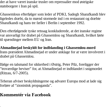
der at have været iranske trusler om repressalier mod østrigske
statsborgere i Iran på spil.
Ghassemlous efterfølger som leder af PDKI, Sadegh Sharafkandi blev
ligeledes dræbt, da to mænd stormede ind i en restaurant og dræbte
Sharafkandi og hans tre fæller i Berlin i september 1992.
Den efterfølgende tyske retssag konkluderede, at det iranske regime
var ansvarligt for drabet på Ghassemlou og Sharafkandi, hvilket førte
til spændinger mellem EU og Iran.
Ahmadinejad beskyldt for indblanding i Ghassemlou-mord
Irans præsident Ahmadinejad er under anklage for at være involveret i
drabet på Ghassemlou.
Ifølge en talsmand for sikkerhed i Østrig, Peter Pilz, foreligger der
”troværdige beviser” for, at Ahmadinejad er indblandet i snigmordet
(Ritzau, 6/7-2005).
Teheran afviser beskyldningerne og advarer Europa mod at lade sig
forføre af “zionistisk propaganda”.
Kommentér via Facebook