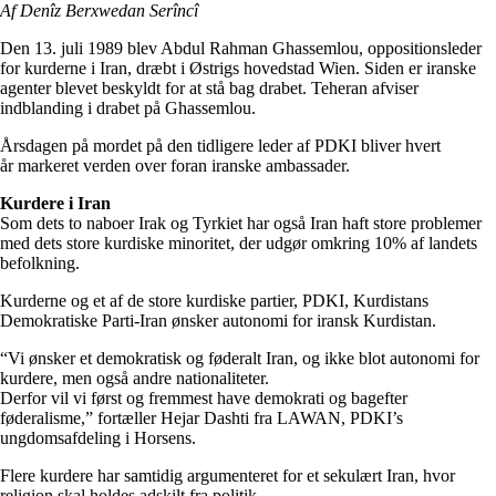
Af Denîz Berxwedan Serîncî
Den 13. juli 1989 blev Abdul Rahman Ghassemlou, oppositionsleder
for kurderne i Iran, dræbt i Østrigs hovedstad Wien. Siden er iranske
agenter blevet beskyldt for at stå bag drabet. Teheran afviser
indblanding i drabet på Ghassemlou.
Årsdagen på mordet på den tidligere leder af PDKI bliver hvert
år markeret verden over foran iranske ambassader.
Kurdere i Iran
Som dets to naboer Irak og Tyrkiet har også Iran haft store problemer
med dets store kurdiske minoritet, der udgør omkring 10% af landets
befolkning.
Kurderne og et af de store kurdiske partier, PDKI, Kurdistans
Demokratiske Parti-Iran ønsker autonomi for iransk Kurdistan.
“Vi ønsker et demokratisk og føderalt Iran, og ikke blot autonomi for
kurdere, men også andre nationaliteter.
Derfor vil vi først og fremmest have demokrati og bagefter
føderalisme,” fortæller Hejar Dashti fra LAWAN, PDKI’s
ungdomsafdeling i Horsens.
Flere kurdere har samtidig argumenteret for et sekulært Iran, hvor
religion skal holdes adskilt fra politik.