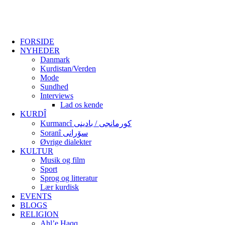
FORSIDE
NYHEDER
Danmark
Kurdistan/Verden
Mode
Sundhed
Interviews
Lad os kende
KURDÎ
Kurmancî کورمانجی / بادینی
Soranî سۆرانی
Øvrige dialekter
KULTUR
Musik og film
Sport
Sprog og litteratur
Lær kurdisk
EVENTS
BLOGS
RELIGION
Ahl’e Haqq