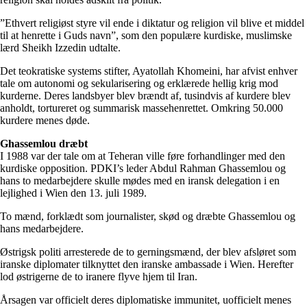
”Ethvert religiøst styre vil ende i diktatur og religion vil blive et middel
til at henrette i Guds navn”, som den populære kurdiske, muslimske
lærd Sheikh Izzedin udtalte.
Det teokratiske systems stifter, Ayatollah Khomeini, har afvist enhver
tale om autonomi og sekularisering og erklærede hellig krig mod
kurderne. Deres landsbyer blev brændt af, tusindvis af kurdere blev
anholdt, tortureret og summarisk massehenrettet. Omkring 50.000
kurdere menes døde.
Ghassemlou dræbt
I 1988 var der tale om at Teheran ville føre forhandlinger med den
kurdiske opposition. PDKI’s leder Abdul Rahman Ghassemlou og
hans to medarbejdere skulle mødes med en iransk delegation i en
lejlighed i Wien den 13. juli 1989.
To mænd, forklædt som journalister, skød og dræbte Ghassemlou og
hans medarbejdere.
Østrigsk politi arresterede de to gerningsmænd, der blev afsløret som
iranske diplomater tilknyttet den iranske ambassade i Wien. Herefter
lod østrigerne de to iranere flyve hjem til Iran.
Årsagen var officielt deres diplomatiske immunitet, uofficielt menes