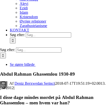
Alevi
Ezidi
Islam
Kristendom
Øvrige religioner
Zarathustrianisme
KONTAKT
Søg efter:
Søg efter:
Se større billede
Abdul Rahman Ghassemlou 1930-89
By
Deniz Berxwedan Serinci
|
2018-07-17T19:51:19+02:00
13.
juli 2012
|
I disse dage mindes mordet på Abdul Rahman
Ghassemlou – men hvem var han?