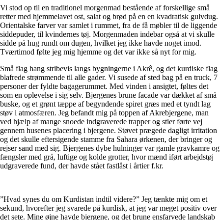
Vi stod op til en traditionel morgenmad bestående af forskellige små
retter med hjemmelavet ost, salat og brød på en en kvadratisk gulvdug.
Orientalske farver var samlet i rummet, fra de få møbler til de liggende
siddepuder, til kvindernes tøj. Morgenmaden indebar også at vi skulle
sidde på hug rundt om dugen, hvilket jeg ikke havde noget imod.
Tværtimod følte jeg mig hjemme og det var ikke så nyt for mig.
Små flag hang stribevis langs bygningerne i Akrê, og det kurdiske flag
blafrede strømmende til alle gader. Vi susede af sted bag på en truck, 7
personer der fyldte bagagerummet. Med vinden i ansigtet, føltes det
som en oplevelse i sig selv. Bjergenes brune facade var dækket af små
buske, og et grønt tæppe af begyndende spiret græs med et tyndt lag
støv i atmosfæren. Jeg befandt mig på toppen af Akrebjergene, man
ved hjælp af mange snoede indgraverede trapper og stier førte vej
gennem husenes placering i bjergene. Støvet prægede dagligt irritation
og det skulle eftersigende stamme fra Sahara ørkenen, der bringer og
rejser sand med sig. Bjergenes dybe hulninger var gamle gravkamre og
fængsler med grå, luftige og kolde grotter, hvor mænd iført arbejdstøj
udgraverede fund, der havde stået fastlåst i årtier f.kr.
”Hvad synes du om Kurdistan indtil videre?” Jeg tænkte mig om et
sekund, hvorefter jeg svarede på kurdisk, at jeg var meget positiv over
det sete. Mine øjne havde bjergene, og det brune ensfarvede landskab