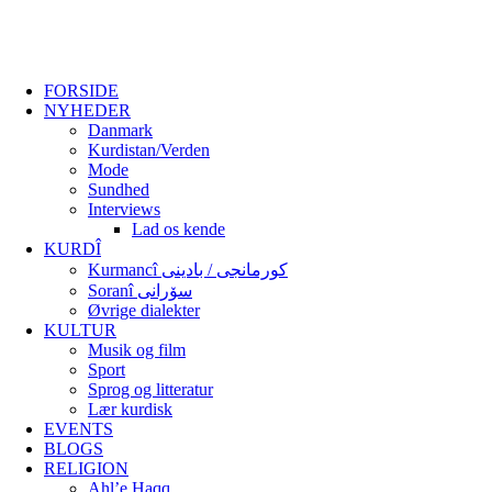
FORSIDE
NYHEDER
Danmark
Kurdistan/Verden
Mode
Sundhed
Interviews
Lad os kende
KURDÎ
Kurmancî کورمانجی / بادینی
Soranî سۆرانی
Øvrige dialekter
KULTUR
Musik og film
Sport
Sprog og litteratur
Lær kurdisk
EVENTS
BLOGS
RELIGION
Ahl’e Haqq