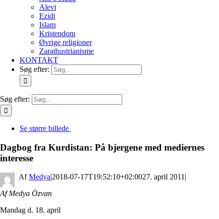
Alevi
Ezidi
Islam
Kristendom
Øvrige religioner
Zarathustrianisme
KONTAKT
Søg efter:
Søg efter:
Se større billede
Dagbog fra Kurdistan: På bjergene med mediernes
interesse
By
Medya
|
2018-07-17T19:52:10+02:00
27. april 2011
|
Af Medya Özvan
Mandag d. 18. april